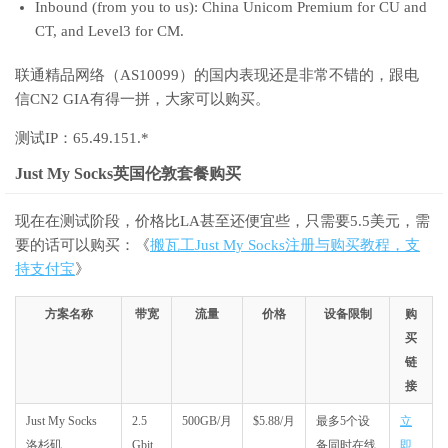
Inbound (from you to us): China Unicom Premium for CU and
CT, and Level3 for CM.
联通精品网络（AS10099）的国内表现还是非常不错的，跟电
信CN2 GIA有得一拼，大家可以购买。
测试IP：65.49.151.*
Just My Socks英国伦敦套餐购买
现在在测试阶段，价格比LA甚至还便宜些，只需要5.5美元，需
要的话可以购买：《
搬瓦工Just My Socks注册与购买教程，支
持支付宝
》
方案名称
带宽
流量
价格
设备限制
购
买
链
接
Just My Socks
2.5
500GB/月
$5.88/月
最多5个设
立
洛杉矶
Gbit
备同时在线
即